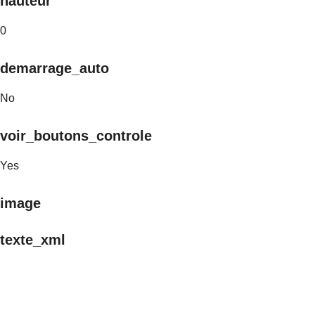
hauteur
0
demarrage_auto
No
voir_boutons_controle
Yes
image
texte_xml